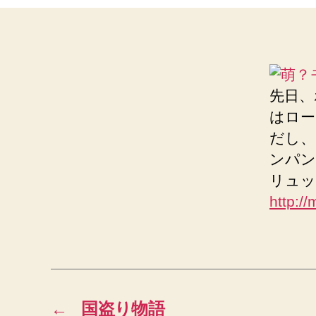
先日、
はロー
だし、
ンパン
リュッ
http://
←
国盗り物語