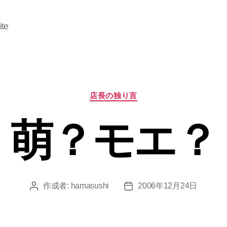
ite
カ
店長の独り言
テ
ゴ
萌？モエ？
リ
ー
作成者:
hamasushi
2006年12月24日
投
投
稿
稿
者
日