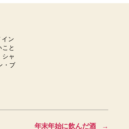
メイン
いこと
、シャ
ン・ブ
年末年始に飲んだ酒
→