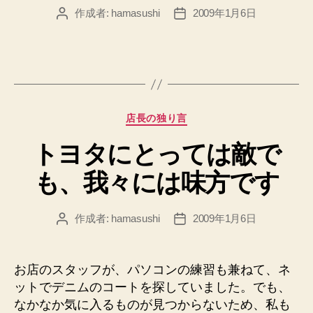
作成者:
hamasushi
2009年1月6日
投
投
稿
稿
者
日
カ
店長の独り言
テ
トヨタにとっては敵で
ゴ
リ
も、我々には味方です
ー
作成者:
hamasushi
2009年1月6日
投
投
稿
稿
者
日
お店のスタッフが、パソコンの練習も兼ねて、ネ
ットでデニムのコートを探していました。でも、
なかなか気に入るものが見つからないため、私も