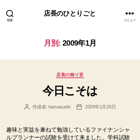
店長のひとりごと
検索
メニュー
月別:
2009年1月
カ
店長の独り言
テ
今日こそは
ゴ
リ
ー
作成者:
hamasushi
2009年1月25日
投
投
稿
稿
者
日
趣味と実益を兼ねて勉強しているファイナンシャ
ルプランナーの試験を受けて来ました。学科試験