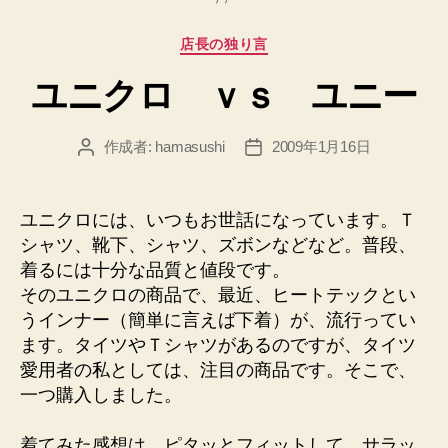
は”
カ
店長の独り言
テ
ユニクロ ｖｓ ユニー
ゴ
リ
ー
作成者:
hamasushi
2009年1月16日
投
投
稿
稿
者
日
ユニクロには、いつもお世話になっています。Ｔ
シャツ、靴下、シャツ、ズボンなどなど。普段、
着るには十分な品質と値段です。
そのユニクロの商品で、最近、ヒートテックとい
うインナー（簡単に言えば下着）が、流行ってい
ます。タイツやＴシャツがあるのですが、タイツ
愛用者の私としては、注目の商品です。そこで、
一つ購入しました。
着てみた感想は、ピタッとフィットして、サラッ