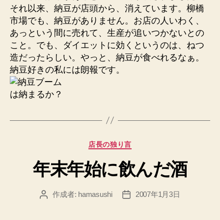
それ以来、納豆が店頭から、消えています。柳橋
市場でも、納豆がありません。お店の人いわく、
あっという間に売れて、生産が追いつかないとの
こと。でも、ダイエットに効くというのは、ねつ
造だったらしい。やっと、納豆が食べれるなぁ。
納豆好きの私には朗報です。
カ
店長の独り言
テ
年末年始に飲んだ酒
ゴ
リ
ー
作成者:
hamasushi
2007年1月3日
投
投
稿
稿
者
日