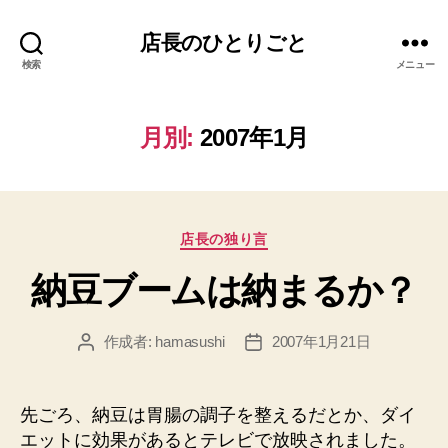
店長のひとりごと
検索
メニュー
月別:
2007年1月
カ
店長の独り言
テ
納豆ブームは納まるか？
ゴ
リ
ー
作成者:
hamasushi
2007年1月21日
投
投
稿
稿
者
日
先ごろ、納豆は胃腸の調子を整えるだとか、ダイ
エットに効果があるとテレビで放映されました。