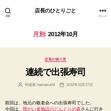
店長のひとりごと
検索
メニュー
月別:
2012年10月
カ
店長の独り言
テ
連続で出張寿司
ゴ
リ
ー
作成者:
hamasushi
2012年10月27日
投
投
稿
稿
者
日
前回は、地元の敬老会への出張寿司でした。
今回は、
障がい者施設のどんぐりの森
さんに行き